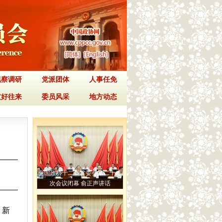
视察调研
党派团体
人事任免
友好往来
委员风采
地方动态
全国政协十二届常委会第二十二
次会议闭幕 俞正声讲话