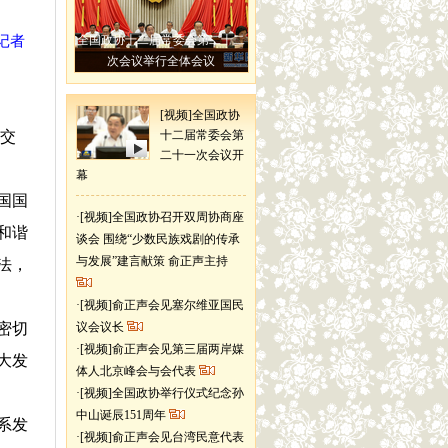
记者
全国政协十二届常委会第二十二
次会议举行全体会议
[视频]全国政协
交
十二届常委会第
二十一次会议开
幕
国国
·
[视频]全国政协召开双周协商座
和谐
谈会 围绕“少数民族戏剧的传承
与发展”建言献策 俞正声主持
法，
·
[视频]俞正声会见塞尔维亚国民
密切
议会议长
·
[视频]俞正声会见第三届两岸媒
大发
体人北京峰会与会代表
·
[视频]全国政协举行仪式纪念孙
中山诞辰151周年
系发
·
[视频]俞正声会见台湾民意代表