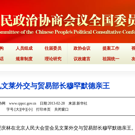
构
人员组成
往届委员
政协会议
提案工作
话
规章制度
理论研究
议政建言
祖国统一
见文莱外交与贸易部长穆罕默德亲王
 www.cppcc.gov.cn 日期:2013-02-28 来源:新华社
字号:[
大
][
中
][
小
]
打印本页
关闭窗口