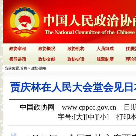
政协章程
政协概况
政协机构
人员组成
往届
领导讲话
政协文献
政协史话
规章制度
理论
当前位置:
首页
>
政协要闻
贾庆林在人民大会堂会见日
中国政协网 www.cppcc.gov.cn 日期
字号:[
大
][
中
][
小
]
打印