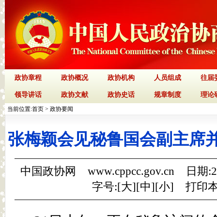
政协章程
政协概况
政协机构
人员组成
往届
领导讲话
政协文献
政协史话
规章制度
理论
当前位置:
首页
>
政协要闻
张梅颖会见秘鲁国会副主席并
中国政协网 www.cppcc.gov.cn 日期:
字号:[
大
][
中
][
小
]
打印