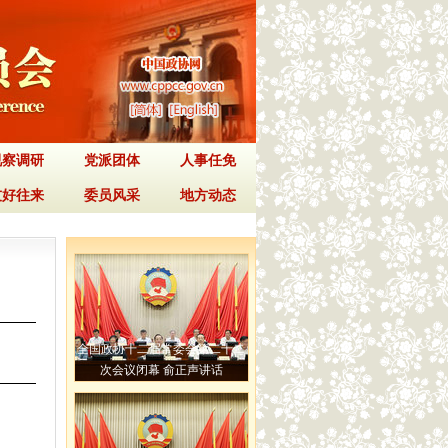
视察调研
党派团体
人事任免
友好往来
委员风采
地方动态
全国政协十二届常委会第二十二
次会议闭幕 俞正声讲话