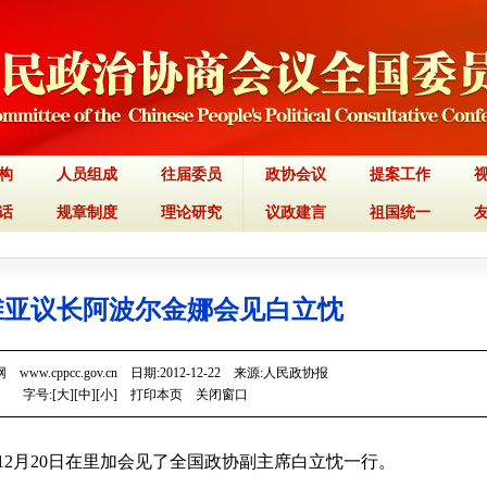
构
人员组成
往届委员
政协会议
提案工作
话
规章制度
理论研究
议政建言
祖国统一
维亚议长阿波尔金娜会见白立忱
www.cppcc.gov.cn 日期:2012-12-22 来源:人民政协报
字号:[
大
][
中
][
小
]
打印本页
关闭窗口
12月20日在里加会见了全国政协副主席白立忱一行。