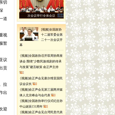
亲切
深
全国政协十二届常委会第二十二
次会议举行全体会议
一道
[视频]全国政协
重视
十二届常委会第
二十一次会议开
服暂
幕
·
[视频]全国政协召开双周协商座
亚议
谈会 围绕“少数民族戏剧的传承
与发展”建言献策 俞正声主持
出贡
·
[视频]俞正声会见塞尔维亚国民
。拉
议会议长
·
[视频]俞正声会见第三届两岸媒
作出
体人北京峰会与会代表
·
[视频]全国政协举行仪式纪念孙
中山诞辰151周年
欢迎
·
[视频]俞正声会见台湾民意代表