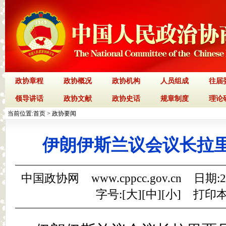
政协章程
政协概况
政协机构
人员组成
往届
领导讲话
政协文献
政协史话
规章制度
理论
当前位置:
首页
>
政协要闻
伊朗伊斯兰议会议长拉
中国政协网 www.cppcc.gov.cn 日期:
字号:[
大
][
中
][
小
]
打印