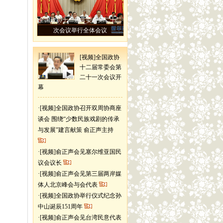
全国政协十二届常委会第二十二
次会议举行全体会议
[视频]全国政协
十二届常委会第
二十一次会议开
幕
·
[视频]全国政协召开双周协商座
谈会 围绕“少数民族戏剧的传承
与发展”建言献策 俞正声主持
·
[视频]俞正声会见塞尔维亚国民
议会议长
·
[视频]俞正声会见第三届两岸媒
体人北京峰会与会代表
·
[视频]全国政协举行仪式纪念孙
中山诞辰151周年
·
[视频]俞正声会见台湾民意代表