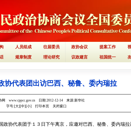
构
人员组成
往届委员
政协会议
提案工作
话
规章制度
理论研究
议政建言
祖国统一
政协代表团出访巴西、秘鲁、委内瑞拉
 www.cppcc.gov.cn 日期:2012-12-14 来源:新华社
字号:[
大
][
中
][
小
]
打印本页
关闭窗口
国政协代表团于１３日下午离京，应邀对巴西、秘鲁、委内瑞拉