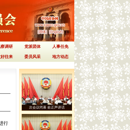
视察调研
党派团体
人事任免
友好往来
委员风采
地方动态
全国政协十二届常委会第二十二
次会议闭幕 俞正声讲话
进行