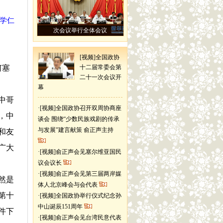
学仁
全国政协十二届常委会第二十二
次会议举行全体会议
[视频]全国政协
何塞
十二届常委会第
二十一次会议开
幕
中哥
·
[视频]全国政协召开双周协商座
，中
谈会 围绕“少数民族戏剧的传承
与发展”建言献策 俞正声主持
和友
广大
·
[视频]俞正声会见塞尔维亚国民
议会议长
·
[视频]俞正声会见第三届两岸媒
然是
体人北京峰会与会代表
第十
·
[视频]全国政协举行仪式纪念孙
中山诞辰151周年
件下
·
[视频]俞正声会见台湾民意代表