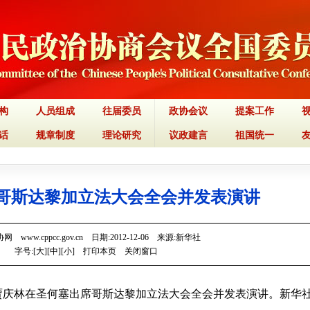
构
人员组成
往届委员
政协会议
提案工作
话
规章制度
理论研究
议政建言
祖国统一
哥斯达黎加立法大会全会并发表演讲
 www.cppcc.gov.cn 日期:2012-12-06 来源:新华社
字号:[
大
][
中
][
小
]
打印本页
关闭窗口