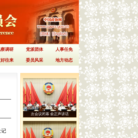
视察调研
党派团体
人事任免
友好往来
委员风采
地方动态
全国政协十二届常委会第二十二
次会议闭幕 俞正声讲话