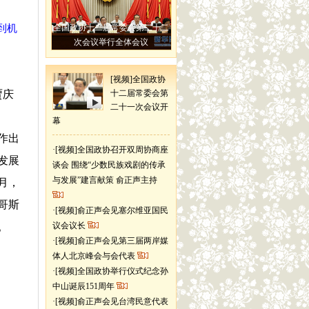
到机
全国政协十二届常委会第二十二
次会议举行全体会议
[视频]全国政协
贾庆
十二届常委会第
二十一次会议开
幕
作出
·
[视频]全国政协召开双周协商座
发展
谈会 围绕“少数民族戏剧的传承
与发展”建言献策 俞正声主持
月，
哥斯
·
[视频]俞正声会见塞尔维亚国民
。
议会议长
·
[视频]俞正声会见第三届两岸媒
体人北京峰会与会代表
迎
·
[视频]全国政协举行仪式纪念孙
中山诞辰151周年
·
[视频]俞正声会见台湾民意代表