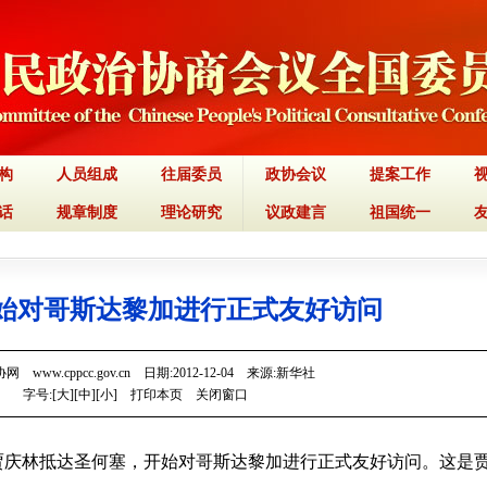
构
人员组成
往届委员
政协会议
提案工作
话
规章制度
理论研究
议政建言
祖国统一
始对哥斯达黎加进行正式友好访问
 www.cppcc.gov.cn 日期:2012-12-04 来源:新华社
字号:[
大
][
中
][
小
]
打印本页
关闭窗口