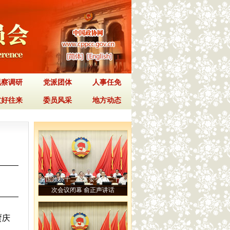
视察调研
党派团体
人事任免
友好往来
委员风采
地方动态
全国政协十二届常委会第二十二
次会议闭幕 俞正声讲话