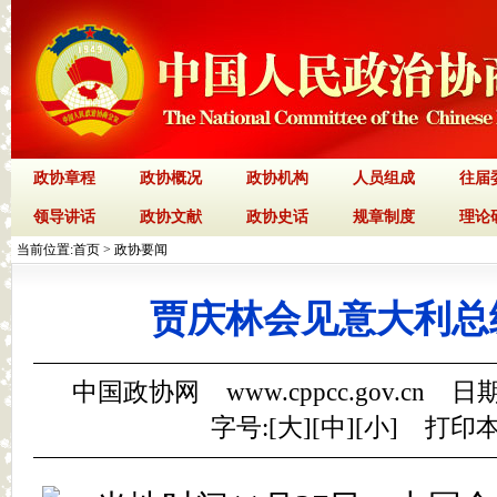
政协章程
政协概况
政协机构
人员组成
往届
领导讲话
政协文献
政协史话
规章制度
理论
当前位置:
首页
>
政协要闻
贾庆林会见意大利总
中国政协网 www.cppcc.gov.cn 日期
字号:[
大
][
中
][
小
]
打印