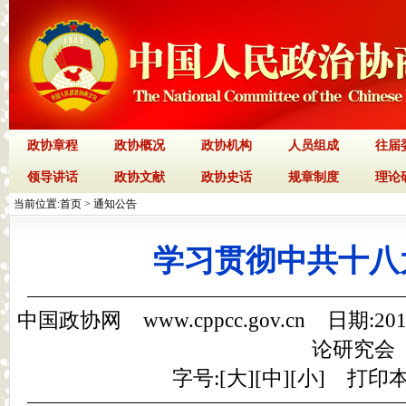
政协章程
政协概况
政协机构
人员组成
往届
领导讲话
政协文献
政协史话
规章制度
理论
当前位置:
首页
>
通知公告
学习贯彻中共十八
中国政协网 www.cppcc.gov.cn 日期:2
论研究会
字号:[
大
][
中
][
小
]
打印