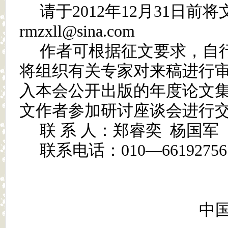
请于
2012
年
12
月
31
日前
将
rmzxll@sina.com
作者可根据征文要求，自
将组织有关专家对来稿进行
入本会公开出版的年度论文
文作者参加研讨座谈会进行
联 系 人：郑睿奕
杨国军
联系电话：
010—66192756
中