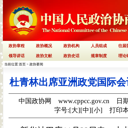
政协章程
政协概况
政协机构
人员组成
往届
领导讲话
政协文献
政协史话
规章制度
理论
当前位置:
首页
>
政协要闻
杜青林出席亚洲政党国际会
中国政协网 www.cppcc.gov.cn 日期
字号:[
大
][
中
][
小
]
打印