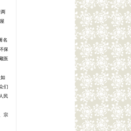
着两
屋
著名
环保
藏医
众如
众们
人民
、宗