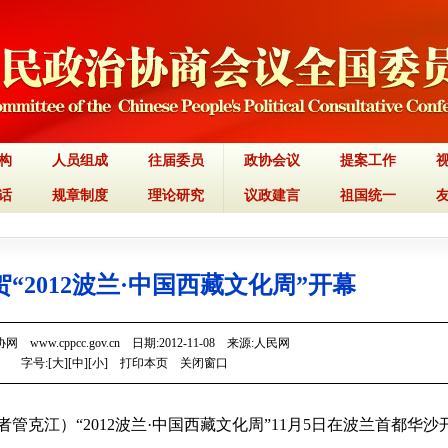
构
人员组成
往届委员
政协会议
提案工作
话
规章制度
理论研究
议政建言
祖国统一
“2012波兰·中国西藏文化周”开幕
 www.cppcc.gov.cn 日期:2012-11-08 来源:人民网
字号:[
大
][
中
][
小
]
打印本页
关闭窗口
者管克江）“2012波兰·中国西藏文化周”11月5日在波兰首都华沙