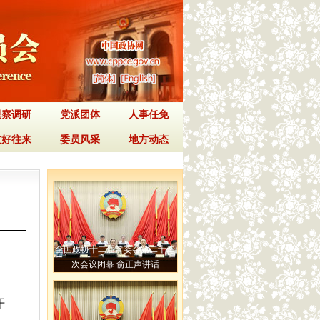
视察调研
党派团体
人事任免
友好往来
委员风采
地方动态
全国政协十二届常委会第二十二
次会议闭幕 俞正声讲话
开