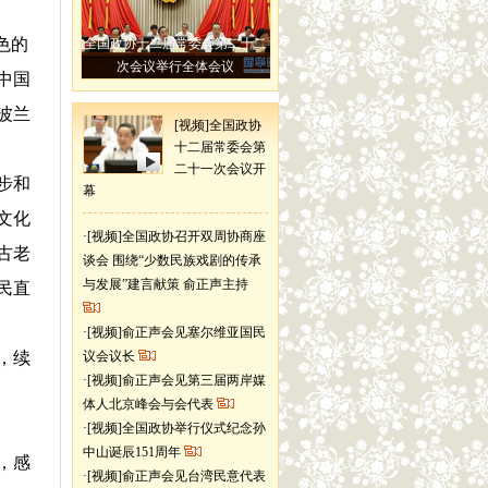
色的
全国政协十二届常委会第二十二
次会议举行全体会议
中国
波兰
[视频]全国政协
十二届常委会第
二十一次会议开
步和
幕
文化
·
[视频]全国政协召开双周协商座
古老
谈会 围绕“少数民族戏剧的传承
与发展”建言献策 俞正声主持
民直
·
[视频]俞正声会见塞尔维亚国民
，续
议会议长
·
[视频]俞正声会见第三届两岸媒
体人北京峰会与会代表
·
[视频]全国政协举行仪式纪念孙
中山诞辰151周年
，感
·
[视频]俞正声会见台湾民意代表