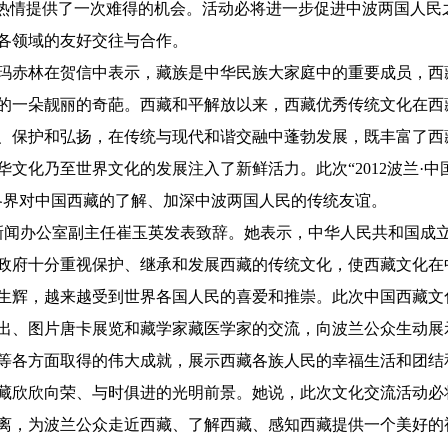
与热情提供了一次难得的机会。活动必将进一步促进中波两国人民
各领域的友好交往与合作。
玛赤林在贺信中表示，藏族是中华民族大家庭中的重要成员，西
的一朵靓丽的奇葩。西藏和平解放以来，西藏优秀传统文化在西
、保护和弘扬，在传统与现代和谐交融中蓬勃发展，既丰富了西
文化乃至世界文化的发展注入了新鲜活力。此次“2012波兰·中
各界对中国西藏的了解、加深中波两国人民的传统友谊。
新闻办公室副主任崔玉英发表致辞。她表示，中华人民共和国成立
政府十分重视保护、继承和发展西藏的传统文化，使西藏文化在
生辉，越来越受到世界各国人民的喜爱和推崇。此次中国西藏文
出、图片唐卡展览和藏学家藏医学家的交流，向波兰公众生动展
等各方面取得的伟大成就，展示西藏各族人民的幸福生活和团结
藏欣欣向荣、与时俱进的光明前景。她说，此次文化交流活动必
离，为波兰公众走近西藏、了解西藏、感知西藏提供一个美好的