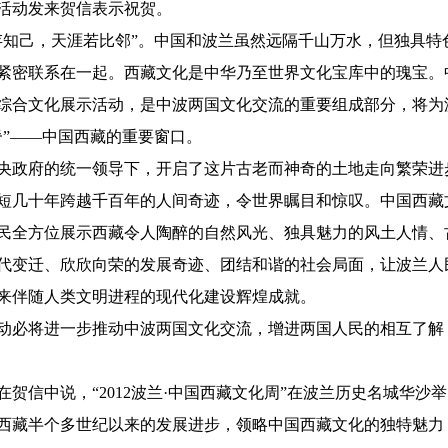
活动发来贺信表示祝贺。
存知己，天涯若比邻”。中国和波兰虽然远隔千山万水，但独具特
紧密联系在一起。西藏文化是中华乃至世界文化宝库中的瑰宝。
综合文化展示活动，是中波两国文化交流的重要组成部分，将为
脊”——中国西藏的重要窗口。
中央政府的统一领导下，开启了这片古老而神奇的土地走向繁荣进
短几十年跨越千百年的人间奇迹，令世界瞩目和惊叹。中国西藏
民全方位展示西藏令人陶醉的自然风光、独具魅力的风土人情、
代变迁、欣欣向荣的发展奇迹、团结和谐的社会局面，让波兰人
来伴随人类文明进程的现代化建设辉煌成就。
动必将进一步推动中波两国文化交流，增进两国人民的相互了解
贺信中说，“2012波兰·中国西藏文化周”在波兰历史名城华沙举
西藏半个多世纪以来的发展进步，领略中国西藏文化的独特魅力