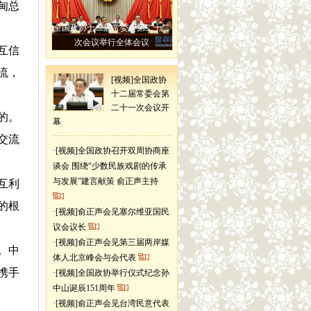
甸总
全国政协十二届常委会第二十二
次会议举行全体会议
互信
流，
[视频]全国政协
十二届常委会第
二十一次会议开
的。
幕
交流
·
[视频]全国政协召开双周协商座
谈会 围绕“少数民族戏剧的传承
与发展”建言献策 俞正声主持
互利
的根
·
[视频]俞正声会见塞尔维亚国民
议会议长
·
[视频]俞正声会见第三届两岸媒
。中
体人北京峰会与会代表
携手
·
[视频]全国政协举行仪式纪念孙
中山诞辰151周年
·
[视频]俞正声会见台湾民意代表