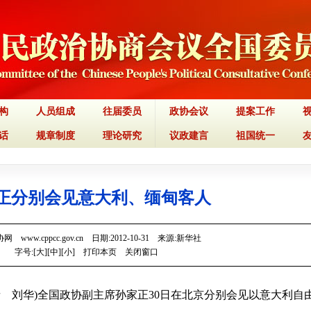
构
人员组成
往届委员
政协会议
提案工作
话
规章制度
理论研究
议政建言
祖国统一
正分别会见意大利、缅甸客人
 www.cppcc.gov.cn 日期:2012-10-31 来源:新华社
字号:[
大
][
中
][
小
]
打印本页
关闭窗口
记者 刘华)全国政协副主席孙家正30日在北京分别会见以意大利自