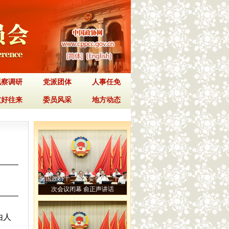
视察调研
党派团体
人事任免
友好往来
委员风采
地方动态
全国政协十二届常委会第二十二
次会议闭幕 俞正声讲话
由人