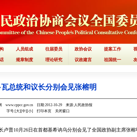
构
人员组成
往届委员
政协会议
提案工作
话
规章制度
理论研究
议政建言
祖国统一
多瓦总统和议长分别会见张榕明
www.cppcc.gov.cn 日期:2012-10-29 来源:人民政协报
字号:[
大
][
中
][
小
]
打印本页
关闭窗口
长卢普10月26日在首都基希讷乌分别会见了全国政协副主席张榕