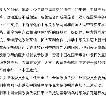
的问候。她说，今年是中摩建交20周年，20年来，中摩关系
繁，政治互信不断加深，各领域合作成果显著。双方在国际事务
上相互支持。不断深化的中摩关系给两国和两国人民带来实实在
系，视摩为中东欧和独联体地区的好朋友、好伙伴。中方愿同摩
契机，继续深化政治互信，扩大互利合作，推动中摩关系迈上新台
表示热烈欢迎，并请转达对中国领导人的问候。他们表示摩高
发展取得的巨大成就表示钦佩，赞赏中国在国际事务中发挥的重
华友好关系，希望在经贸、人文、教育等领域同中方进一步加强
定不移奉行一个中国政策。
文卫体委员会副主任王全书，全国政协常委、外事委员会委员
副主席郑小燕以及中国驻摩尔多瓦大使佟明涛参加了上述活动。
率中国全国政协代表团于26日抵达基希讷乌对摩尔多瓦进行友