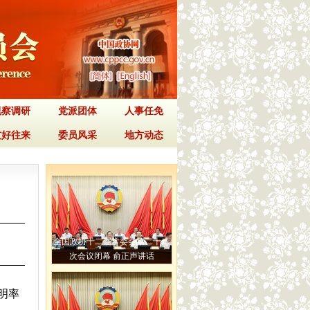
视察调研
党派团体
人事任免
友好往来
委员风采
地方动态
全国政协十二届常委会第二十二
次会议闭幕 俞正声讲话
明率