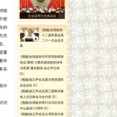
持续
全国政协十二届常委会第二十二
次会议举行全体会议
中密
在的
[视频]全国政协
方共
十二届常委会第
二十一次会议开
阶。
幕
度重
·
[视频]全国政协召开双周协商座
要作
谈会 围绕“少数民族戏剧的传承
与发展”建言献策 俞正声主持
务实
·
[视频]俞正声会见塞尔维亚国民
高中
议会议长
·
[视频]俞正声会见第三届两岸媒
体人北京峰会与会代表
好访
·
[视频]全国政协举行仪式纪念孙
中山诞辰151周年
·
[视频]俞正声会见台湾民意代表