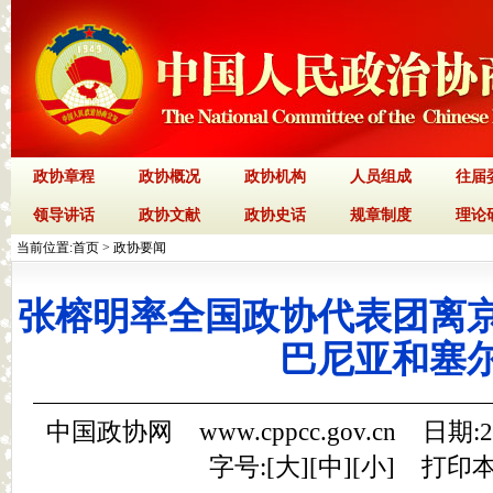
政协章程
政协概况
政协机构
人员组成
往届
领导讲话
政协文献
政协史话
规章制度
理论
当前位置:
首页
>
政协要闻
张榕明率全国政协代表团离
巴尼亚和塞
中国政协网 www.cppcc.gov.cn 日期:
字号:[
大
][
中
][
小
]
打印