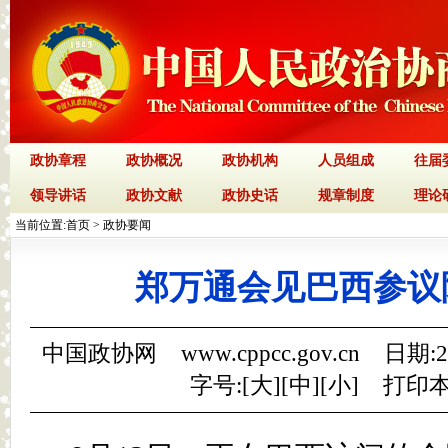
政协章程
政协概况
政协机构
人员组成
往届
领导讲话
政协文献
政协史话
规章制度
理论
当前位置:
首页
>
政协要闻
郑万通会见巴西参议
中国政协网 www.cppcc.gov.cn 日期:
字号:[
大
][
中
][
小
]
打印