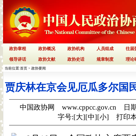
政协章程
政协概况
政协机构
人员组成
往届
领导讲话
政协文献
政协史话
规章制度
理论
当前位置:
首页
>
政协要闻
贾庆林在京会见厄瓜多尔国
中国政协网 www.cppcc.gov.cn 日期
字号:[
大
][
中
][
小
]
打印