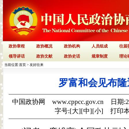
政协章程
政协概况
政协机构
人员组成
往届
领导讲话
政协文献
政协史话
规章制度
理论
当前位置:
首页
>
友好往来
罗富和会见布隆
中国政协网 www.cppcc.gov.cn 日期:
字号:[
大
][
中
][
小
]
打印