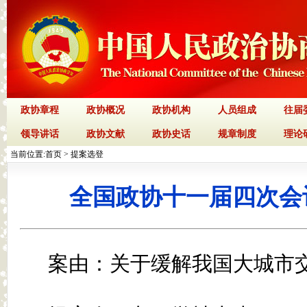
政协章程
政协概况
政协机构
人员组成
往届
领导讲话
政协文献
政协史话
规章制度
理论
当前位置:
首页
>
提案选登
全国政协十一届四次会议
案由：关于缓解我国大城市