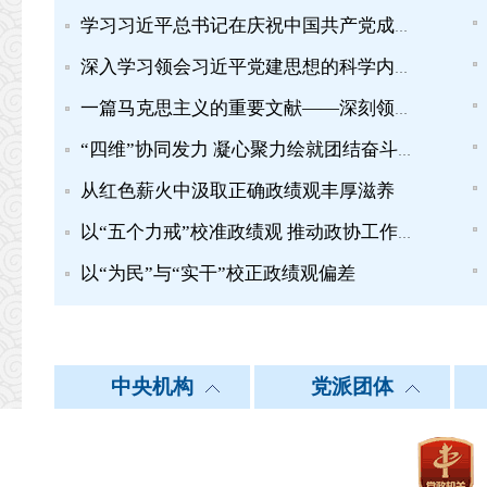
学习习近平总书记在庆祝中国共产党成立105周年大会上的重要讲...
深入学习领会习近平党建思想的科学内涵之十丨坚持推进作风建...
一篇马克思主义的重要文献——深刻领会习近平总书记“七一”...
“四维”协同发力 凝心聚力绘就团结奋斗新图景
从红色薪火中汲取正确政绩观丰厚滋养
以“五个力戒”校准政绩观 推动政协工作提质增效
以“为民”与“实干”校正政绩观偏差
中共中央统战部
北 京
中央机构
天 津
党派团体
中共中央对外联
河 北
|
|
|
中国国民党革命委员会
新华网
人民网
中国网
中国民主同盟
央视网
中国民主建
中国广播
中国政府网
上 海
江 苏
外交部
浙 江
|
|
|
中国经济社会理事会
国务院政策文件库
国家统计局
中国宗教界和平委员会
国家图书馆政协委
中国
中华全国工商业联合会
正义网
中工网
中青在线
求是网
教育部
湖 北
湖 南
科学技术部
广 东
|
|
|
公安部
云 南
西 藏
国家安全部
陕 西
|
|
|