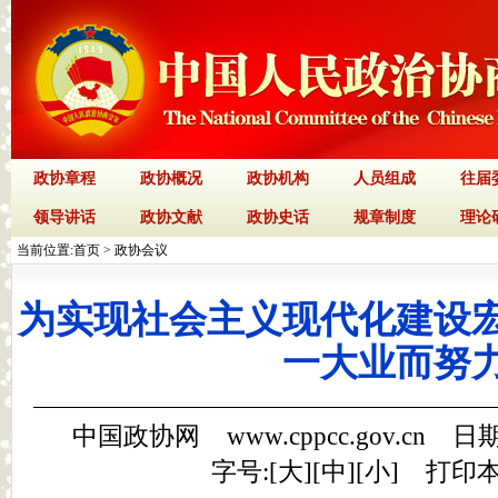
政协章程
政协概况
政协机构
人员组成
往届
领导讲话
政协文献
政协史话
规章制度
理论
当前位置:
首页
>
政协会议
为实现社会主义现代化建设
一大业而努
中国政协网 www.cppcc.gov.cn 日期
字号:[
大
][
中
][
小
]
打印