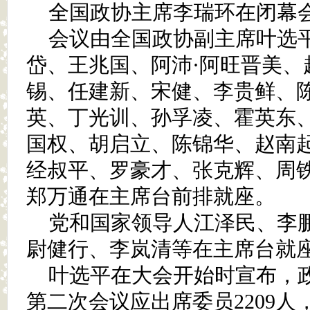
全国政协主席李瑞环在闭幕
会议由全国政协副主席叶选
岱、王兆国、阿沛·阿旺晋美、
锡、任建新、宋健、李贵鲜、
英、丁光训、孙孚凌、霍英东
国权、胡启立、陈锦华、赵南
经叔平、罗豪才、张克辉、周
郑万通在主席台前排就座。
党和国家领导人江泽民、李
尉健行、李岚清等在主席台就
叶选平在大会开始时宣布，
第二次会议应出席委员2209人，