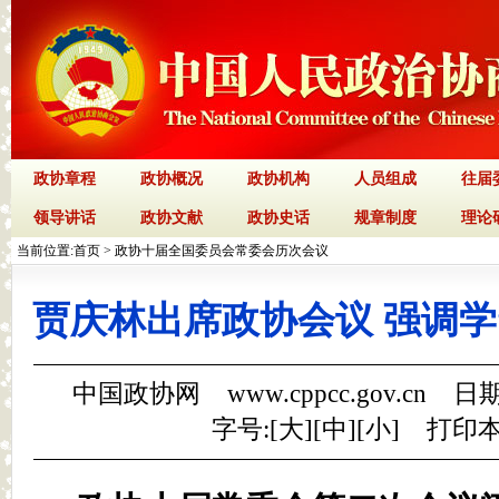
政协章程
政协概况
政协机构
人员组成
往届
领导讲话
政协文献
政协史话
规章制度
理论
当前位置:
首页
>
政协十届全国委员会常委会历次会议
贾庆林出席政协会议 强调学
中国政协网 www.cppcc.gov.cn 日期
字号:[
大
][
中
][
小
]
打印