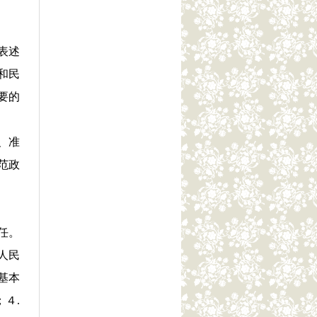
表述
和民
要的
、准
范政
任。
人民
基本
４.