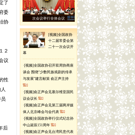
定了
府委
全国政协十二届常委会第二十二
次会议举行全体会议
治协
[视频]全国政协
十二届常委会第
二十一次会议开
１２
幕
会议
·
[视频]全国政协召开双周协商座
谈会 围绕“少数民族戏剧的传承
与发展”建言献策 俞正声主持
的性
的人
·
[视频]俞正声会见塞尔维亚国民
委员
议会议长
·
[视频]俞正声会见第三届两岸媒
体人北京峰会与会代表
·
[视频]全国政协举行仪式纪念孙
中山诞辰151周年
年后
·
[视频]俞正声会见台湾民意代表