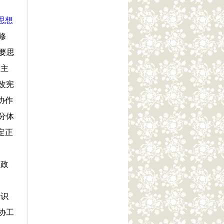
思想
修
要思
宁主
改宪
协作
分体
定正
、政
知识
协工