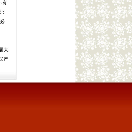
.有
求；
必
届大
员产