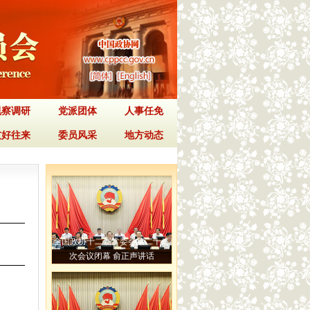
视察调研
党派团体
人事任免
友好往来
委员风采
地方动态
全国政协十二届常委会第二十二
次会议闭幕 俞正声讲话