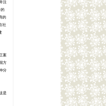
并注
导的
商的
在社
建
正案
国方
种分
这是