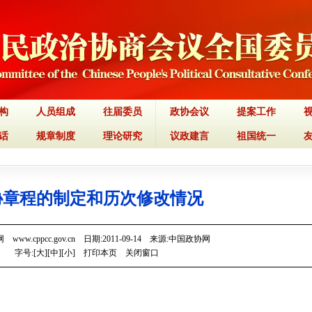
构
人员组成
往届委员
政协会议
提案工作
话
规章制度
理论研究
议政建言
祖国统一
协章程的制定和历次修改情况
www.cppcc.gov.cn 日期:2011-09-14 来源:中国政协网
字号:[
大
][
中
][
小
]
打印本页
关闭窗口