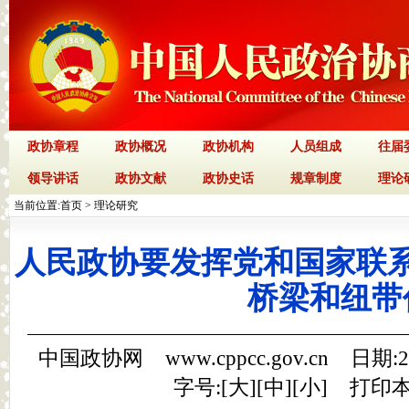
政协章程
政协概况
政协机构
人员组成
往届
领导讲话
政协文献
政协史话
规章制度
理论
当前位置:
首页
>
理论研究
人民政协要发挥党和国家联
桥梁和纽带
中国政协网 www.cppcc.gov.cn 日期:
字号:[
大
][
中
][
小
]
打印