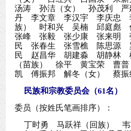
汤涛 孙洁（女） 孙茂利 严
丹 李文章 李汉宇 李庆忠 
族） 时和兴 吴楠 邱庭彪
张峰 张毅 张少康 张来明 
民 张春生 张雪樵 陈思源 
民 赵昌华 胡建淼 胡静林 
（苗族） 徐平 黄宝荣 曹普
凯 傅振邦 解冬（女） 蔡振
民族和宗教委员会（61名）
委员（按姓氏笔画排序）：
丁时勇 马跃祥（回族） 韦