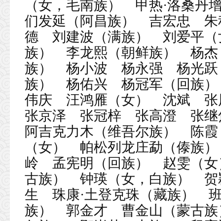
（女，毛南族） 甲热·洛桑丹
们发延（阿昌族） 吉宏忠 朱
德 刘建波（满族） 刘爱平（
族） 李龙熙（朝鲜族） 杨杰
族） 杨小波 杨永强 杨光跃
族） 杨佑兴 杨冠军（回族）
伟庆 汪鸿雁（女） 沈斌 
张京泽 张冠梓 张高澄 张继
阿吉克力木（维吾尔族） 陈霞
（女） 帕松列龙庄勐（傣族）
岭 孟宪明（回族） 赵雯（女
古族） 钟瑛（女，白族） 贺
生 珠康·土登克珠（藏族） 
族） 郭金才 曹金山（蒙古族