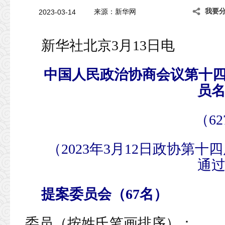
我要
2023-03-14
来源：
新华网
新华社北京3月13日电
中国人民政治协商会议第十
员
（6
（2023年3月12日政协第
通
提案委员会（67名）
委员（按姓氏笔画排序）：