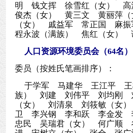
明 钱文挥 徐雪红（女） 高
俊杰（女） 黄三文 黄丽萍（
（女） 戚益军 常正国 麻
程永波（满族） 焦红（女） 
人口资源环境委员会（64名）
委员（按姓氏笔画排序）：
于学军 马建华 王江平 王
族） 刘建 刘伟平 刘均刚 
（女） 刘清泉 刘筱敏（女）
卫 李兴钢 李和跃 李金发 
忠民 吴瑞君（女） 何广顺 