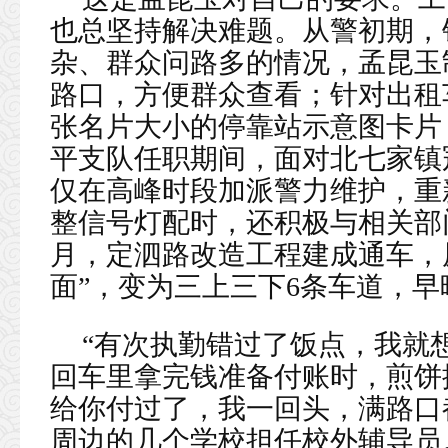
也总坚持解决难题。从警初期，
杂、群众问路多的情况，孟昆玉
路口，方便群众查看；针对出租车
张名片大小的停靠站示意图卡片
平支队任职期间，面对北七家镇
仅在高峰时段加派警力维护，重
整信号灯配时，还积极与相关部门
月，定泗路改造工程建成通车，
面”，变为三上三下6条车道，
“有次执勤错过了饭点，我就
回车里拿完钱准备付账时，煎饼
给你付过了，我一回头，满路口
周边的几个学校担任校外辅导员