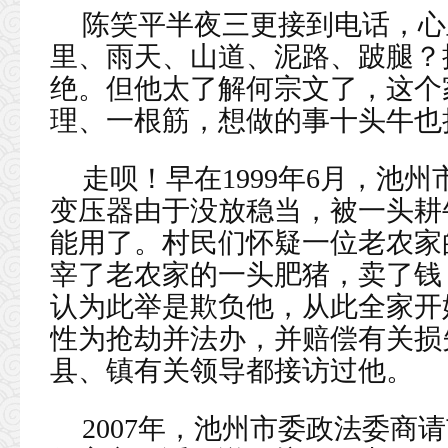
陈笑平半夜三更接到电话，心
里、雨天、山道、泥路、跛腿？
绝。但他太了解何宗文了，这个
理、一根筋，想做的事十头牛也
走呗！早在1999年6月，池
变压器由于没放稳当，被一头耕
能用了。村民们怀疑一位老农家
宰了老农家的一头肥猪，卖了钱
认为此举是欺负他，从此全家开
性为抢劫并法办，并赔偿有关损失
县、镇有关领导都接访过他。
2007年，池州市委政法委商