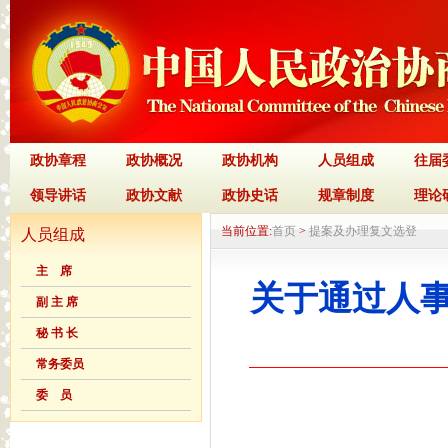
政协章程
政协概况
政协机构
人员组成
往届
领导讲话
政协文献
政协史话
规章制度
理论
当前位置:
首页
>
提案及办理复文选登
人员组成
主 席
关于通过人
副 主 席
秘 书 长
常务委员
委 员