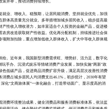
政策并举，推动消费持续增长。
促就业、增收入、稳预期，让居民能消费。坚持就业优先，加强
点群体高质量充分就业。多举措增加城乡居民收入，稳步提高最
财产性收入增收潜力，如丰富适合个人投资的金融产品，促进楼
置农房改造获取财产性收益。优化再分配机制，持续推进社会保
专项附加扣除，重点增加低收入群体收入，扩大中等收入群体规
供给。近年来，我国新型消费需求旺、增势好、活力足，数字化
潮玩手办、沉浸式娱乐等情绪消费产业发展，加快实施“两新”政
绿色低碳产品，促进商品消费扩容升级，满足高层次改善性消费
消费占城乡居民人均消费支出46.1%，初步统计，2030年有望
动，深化“文商旅体展”一体化融合，打造带动面广、显示度高的消
固消费环境整治成果，健全消费品和服务消费标准体系，依法监
等经营活动，健全预付式消费监管模式，保证消费产品和服务质