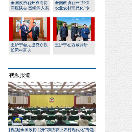
全国政协召开双周协
全国政协召开“加快
商座谈会 围绕深入实
农业农村现代化”专
施“人工智能﹢”行
题协商会 王沪宁出席
动...
并...
王沪宁会见捷克众议
王沪宁在西藏调研
长冈村富夫
视频报道
[视频]全国政协召开“加快农业农村现代化”专题