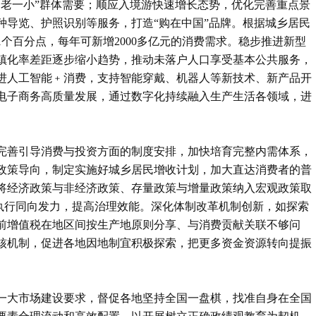
一老一小”群体需要；顺应入境游快速增长态势，优化完善重点景
种导览、护照识别等服务，打造“购在中国”品牌。根据城乡居民
个百分点，每年可新增2000多亿元的消费需求。稳步推进新型
镇化率差距逐步缩小趋势，推动未落户人口享受基本公共服务，
进人工智能﹢消费，支持智能穿戴、机器人等新技术、新产品开
电子商务高质量发展，通过数字化持续融入生产生活各领域，进
完善引导消费与投资方面的制度安排，加快培育完整内需体系，
政策导向，制定实施好城乡居民增收计划，加大直达消费者的普
将经济政策与非经济政策、存量政策与增量政策纳入宏观政策取
定执行同向发力，提高治理效能。深化体制改革机制创新，如探索
前增值税在地区间按生产地原则分享、与消费贡献关联不够问
核机制，促进各地因地制宜积极探索，把更多资金资源转向提振
一大市场建设要求，督促各地坚持全国一盘棋，找准自身在全国