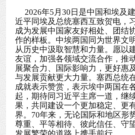
2026年5月30日是中国和埃
近平同埃及总统塞西互致贺电，
成为发展中国家友好相处、团结
作的样板。中埃两国同为世界文
从历史中汲取智慧和力量。愿以建
友谊，加强各领域交流合作，推
展聚合力、国际影响力，更好惠
与发展贡献更大力量。塞西总统
成就表示赞赏，表示埃中两国在
起，期待同习近平主席一道，继
果，共同建设一个更加稳定、更
界。70年来，无论国际和地区形
尊重、平等相待、彼此信任、守
发展繁荣的道路上携手前行。