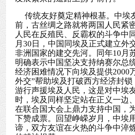
传统友好奠定精神根基。中埃友
前，古丝绸之路就将两国人民紧
人民在反殖民、反霸权的斗争中同声
月30日，中国同埃及正式建立外
非洲国家的建交先河。同年10月
明确表示中国坚决支持纳赛尔总
经济困难情况下向埃及提供2000
外交”帮助埃及打破西方经济封锁
游行声援埃及人民，这是对中埃
时，埃及同样坚定站在正义一边、
在联合国大会上鼎力支持中国，
下赞成票。回望峥嵘岁月，中埃
谛，双方友谊在火热的斗争中淬