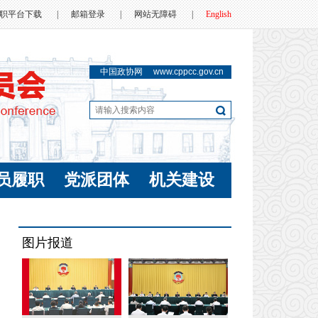
职平台下载
|
邮箱登录
|
网站无障碍
|
English
中国政协网
www.cppcc.gov.cn
员履职
党派团体
机关建设
图片报道