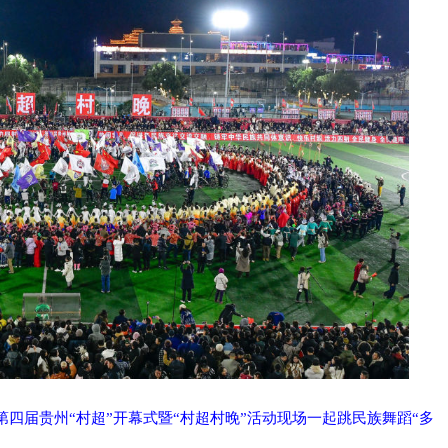
的第四届贵州“村超”开幕式暨“村超村晚”活动现场一起跳民族舞蹈“多