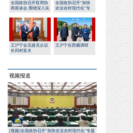
全国政协召开双周协
全国政协召开“加快
商座谈会 围绕深入实
农业农村现代化”专
施“人工智能﹢”行
题协商会 王沪宁出席
动...
并...
王沪宁会见捷克众议
王沪宁在西藏调研
长冈村富夫
视频报道
[视频]全国政协召开“加快农业农村现代化”专题