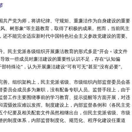
节
国共产党为师，将讲纪律、守规矩、重廉洁作为自身建设的重要
作风、树形象”等主题教育，取得了积极的成果。然而，当前民主
，还不能完全适应新时代中国特色社会主义参政党建设的需要。
升。民主党派各级组织开展廉洁教育的形式多是“开会﹢读文件
，导致一些成员对廉洁建设的重要性认识不足，存在“认知偏
干部特殊论”，认为开展廉洁建设“可有可无”甚至“没有必要”。
完善。组织架构上，民主党派省级、市级组织内部监督委员会基
委员会成员多为‌兼职‌，没有配备专职人员。监督手段上，由于
监督工作主要围绕事前的学习教育、提示提醒等方面开展，对违
和震慑效应难以发挥。制度建设上，内部监督条例和《各民主党
五个纪要及相关配套文件虽然相继出台，但民主党派省级、市级
整的制度体系，内部监督制度化、规范化、程序化建设任重道