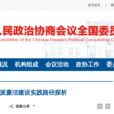
设为首页
|
履
概况
机构组成
会议活动
政协工作
委
派廉洁建设实践路径探析
A-
A+
我要分享