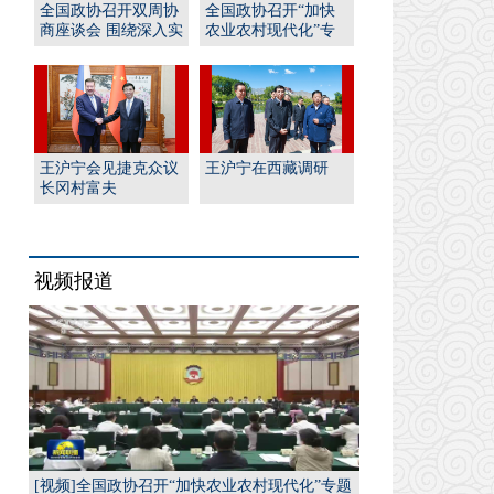
全国政协召开双周协
全国政协召开“加快
商座谈会 围绕深入实
农业农村现代化”专
施“人工智能﹢”行
题协商会 王沪宁出席
动...
并...
王沪宁会见捷克众议
王沪宁在西藏调研
长冈村富夫
视频报道
[视频]全国政协召开“加快农业农村现代化”专题