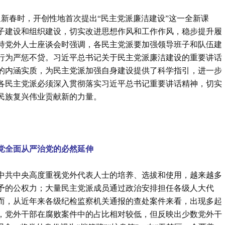
共迎新春时，开创性地首次提出“民主党派廉洁建设”这一全新课
子建设和组织建设，切实改进思想作风和工作作风，稳步提升履
主持党外人士座谈会时强调，各民主党派要加强领导班子和队伍建
行为严惩不贷。习近平总书记关于民主党派廉洁建设的重要讲话
的内涵实质，为民主党派加强自身建设提供了科学指引，进一步
各民主党派必须深入贯彻落实习近平总书记重要讲话精神，切实
民族复兴伟业贡献新的力量。
党全面从严治党的必然延伸
中共中央高度重视党外代表人士的培养、选拔和使用，越来越多
予的公权力；大量民主党派成员通过政治安排担任各级人大代
而，从近年来各级纪检监察机关通报的查处案件来看，出现多起
，党外干部在腐败案件中的占比相对较低，但反映出少数党外干