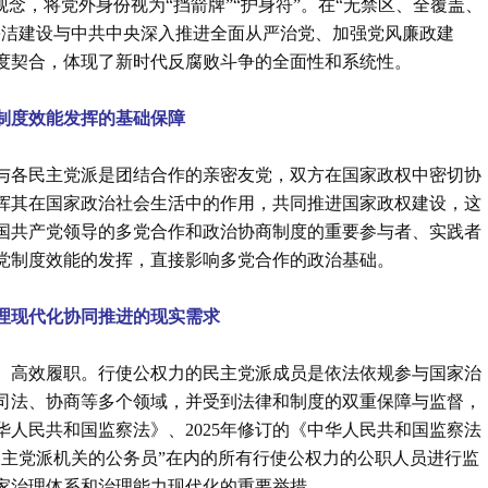
念，将党外身份视为“挡箭牌”“护身符”。在“无禁区、全覆盖、
廉洁建设与中共中央深入推进全面从严治党、加强党风廉政建
度契合，体现了新时代反腐败斗争的全面性和系统性。
制度效能发挥的基础保障
与各民主党派是团结合作的亲密友党，双方在国家政权中密切协
挥其在国家政治社会生活中的作用，共同推进国家政权建设，这
国共产党领导的多党合作和政治协商制度的重要参与者、实践者
党制度效能的发挥，直接影响多党合作的政治基础。
理现代化协同推进的现实需求
、高效履职。行使公权力的民主党派成员‌是依法依规参与国家治
司法、协商等多个领域，并受到法律和制度的双重保障与监督，
人民共和国监察法》、2025年修订的《中华人民共和国监察法
民主党派机关的公务员”在内的所有行使公权力的公职人员进行监
家治理体系和治理能力现代化的重要举措。