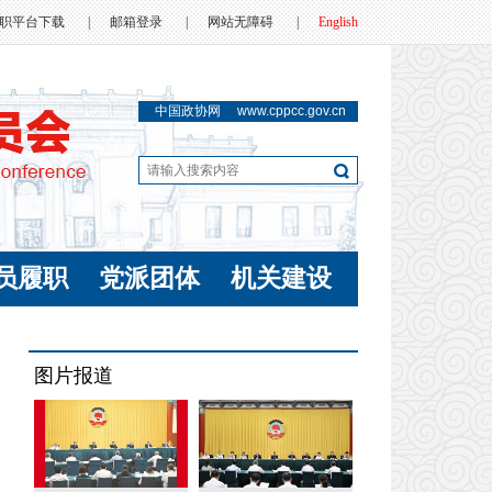
职平台下载
|
邮箱登录
|
网站无障碍
|
English
中国政协网
www.cppcc.gov.cn
员履职
党派团体
机关建设
图片报道