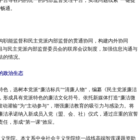
平台等在内的统一的内部监督受理平台，实现问题线索“一键提
捷畅通。
构职能监督和民主党派内部监督的贯通协同，构建内外协同
察组与民主党派内部监督委员会的联席会议制度，加强信息沟通与
法的情况。
的政治生态
色，选树本党派“廉洁标兵”“清廉人物”，编纂《民主党派廉洁
，形成具有党派特色的廉洁文化符号。依托新媒体打造“廉洁微
被动灌输”为“主动参与”，增强廉洁教育的吸引力与感染力。将
廉洁承诺纳入新成员入党（盟、会、社）仪式，通过庄重的宣誓
任，形成“第一课”效应。
会主义学院。本文系中央社会主义学院统一战线高端智库课题资助