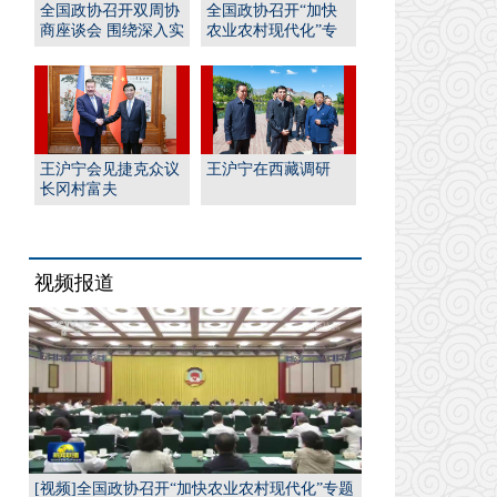
全国政协召开双周协
全国政协召开“加快
商座谈会 围绕深入实
农业农村现代化”专
施“人工智能﹢”行
题协商会 王沪宁出席
动...
并...
王沪宁会见捷克众议
王沪宁在西藏调研
长冈村富夫
视频报道
[视频]全国政协召开“加快农业农村现代化”专题