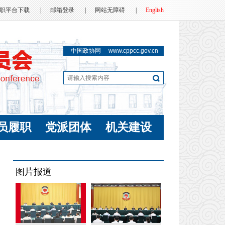
职平台下载
|
邮箱登录
|
网站无障碍
|
English
中国政协网
www.cppcc.gov.cn
员履职
党派团体
机关建设
图片报道