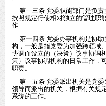
第十三条 党委职能部门是负
按照规定行使相对独立的管理职
作。
第十四条 党委办事机构是协
构，一般是指党委为加强跨领域
协调而设立的（决策）议事协调
策）议事协调机构的日常工作，
职责。
第十五条 党委派出机关是党
领导而派出的机关，根据有关规
系统的工作。