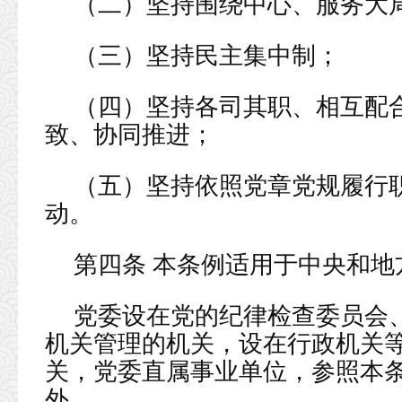
（二）坚持围绕中心、服务大
（三）坚持民主集中制；
（四）坚持各司其职、相互配
致、协同推进；
（五）坚持依照党章党规履行
动。
第四条 本条例适用于中央和地
党委设在党的纪律检查委员会
机关管理的机关，设在行政机关
关，党委直属事业单位，参照本
外。