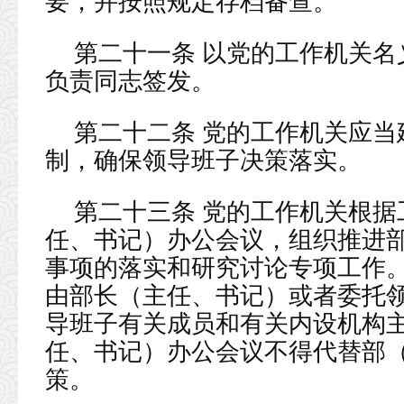
要，并按照规定存档备查。
第二十一条 以党的工作机关
负责同志签发。
第二十二条 党的工作机关应
制，确保领导班子决策落实。
第二十三条 党的工作机关根
任、书记）办公会议，组织推进
事项的落实和研究讨论专项工作
由部长（主任、书记）或者委托
导班子有关成员和有关内设机构
任、书记）办公会议不得代替部
策。