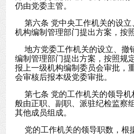
仍由党委主管。
第六条 党中央工作机关的设
机构编制管理部门提出方案，按
地方党委工作机关的设立、撤
编制管理部门提出方案，按照规
报上一级机构编制委员会审批，
会审核后报本级党委审批。
第七条 党的工作机关的领导
般由正职、副职、派驻纪检监察
其他成员组成。
党的工作机关的领导职数，根