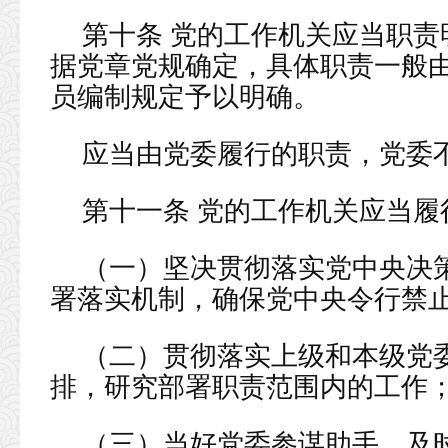
第十条 党的工作机关应当职
据党章党规确定，具体职责一般
员编制规定予以明确。
应当由党委履行的职责，党委
第十一条 党的工作机关应当履
（一）坚决贯彻落实党中央决
署落实机制，确保党中央令行禁
（二）贯彻落实上级和本级党
排，研究部署职责范围内的工作
（三）当好党委参谋助手，及