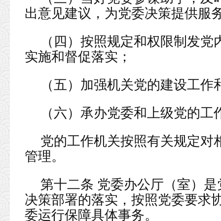
出意见建议，为党委决策提供服
（四）按照规定和权限制发党
实施和督促落实；
（五）加强机关党的建设工作
（六）承办党委和上级党的工
党的工作机关按照有关规定对
管理。
第十二条 党委办公厅（室）
决策部署的落实，按照党委要求
委运行保障具体事务。