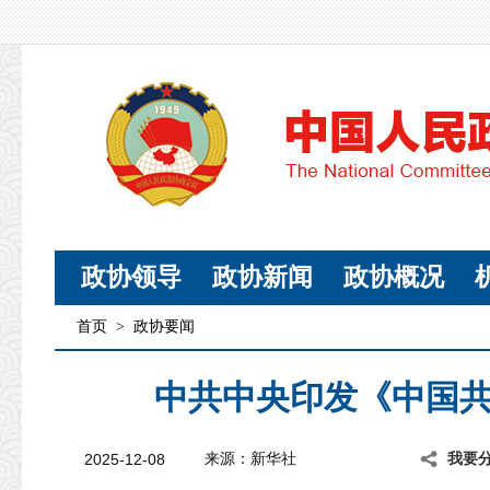
政协领导
政协新闻
政协概况
首页
>
政协要闻
中共中央印发《中国
2025-12-08
来源：新华社
我要