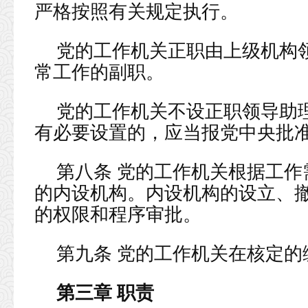
严格按照有关规定执行。
党的工作机关正职由上级机构
常工作的副职。
党的工作机关不设正职领导助
有必要设置的，应当报党中央批
第八条 党的工作机关根据工
的内设机构。内设机构的设立、
的权限和程序审批。
第九条 党的工作机关在核定
第三章 职责