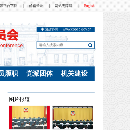
职平台下载
|
邮箱登录
|
网站无障碍
|
English
中国政协网
www.cppcc.gov.cn
员履职
党派团体
机关建设
图片报道