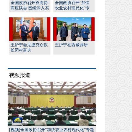
全国政协召开双周协
全国政协召开“加快
商座谈会 围绕深入实
农业农村现代化”专
施“人工智能﹢”行
题协商会 王沪宁出席
动...
并...
王沪宁会见捷克众议
王沪宁在西藏调研
长冈村富夫
视频报道
[视频]全国政协召开“加快农业农村现代化”专题