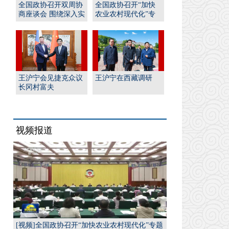
全国政协召开双周协
全国政协召开“加快
商座谈会 围绕深入实
农业农村现代化”专
施“人工智能﹢”行
题协商会 王沪宁出席
动...
并...
王沪宁会见捷克众议
王沪宁在西藏调研
长冈村富夫
视频报道
[视频]全国政协召开“加快农业农村现代化”专题