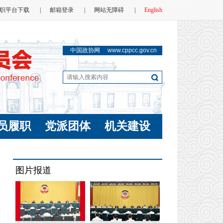
职平台下载
|
邮箱登录
|
网站无障碍
|
English
中国政协网
www.cppcc.gov.cn
员履职
党派团体
机关建设
图片报道