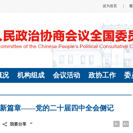
设为首页
|
履
概况
机构组成
会议活动
政协工作
委
新篇章——党的二十届四中全会侧记
A-
A+
我要分享