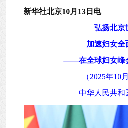
新华社北京10月13日电
弘扬北京
加速妇女全
——在全球妇女峰
（2025年1
中华人民共和