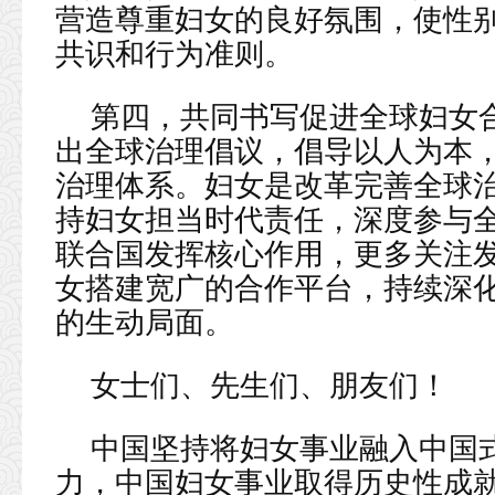
营造尊重妇女的良好氛围，使性
共识和行为准则。
第四，共同书写促进全球妇女
出全球治理倡议，倡导以人为本
治理体系。妇女是改革完善全球
持妇女担当时代责任，深度参与
联合国发挥核心作用，更多关注
女搭建宽广的合作平台，持续深
的生动局面。
女士们、先生们、朋友们！
中国坚持将妇女事业融入中国
力，中国妇女事业取得历史性成