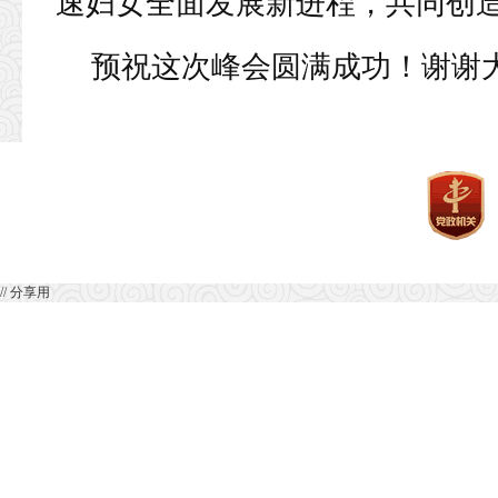
速妇女全面发展新进程，共同创
预祝这次峰会圆满成功！谢谢
// 分享用