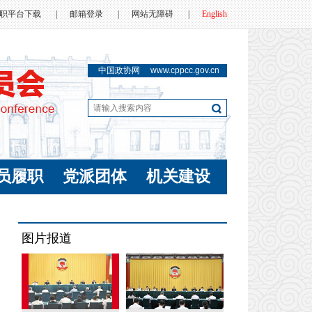
职平台下载
|
邮箱登录
|
网站无障碍
|
English
中国政协网
www.cppcc.gov.cn
员履职
党派团体
机关建设
图片报道