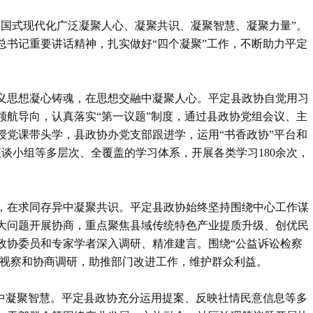
中国式现代化广泛凝聚人心、凝聚共识、凝聚智慧、凝聚力量”。
总书记重要讲话精神，扎实做好“四个凝聚”工作，不断助力平定
。
义思想凝心铸魂，在思想交融中凝聚人心。平定县政协自觉用习
领航导向，认真落实“第一议题”制度，通过县政协党组会议、主
授党课带头学，县政协办党支部跟进学，运用“书香政协”平台和
谈小组等多层次、全覆盖的学习体系，开展各类学习180余次，
，在求同存异中凝聚共识。平定县政协始终坚持围绕中心工作谋
大问题开展协商，重点聚焦县域传统特色产业提质升级、创优民
政协委员和专家学者深入调研、精准建言。围绕“公益诉讼检察
性视察和协商调研，助推部门改进工作，维护群众利益。
务中凝聚智慧。平定县政协充分运用提案、反映社情民意信息等多