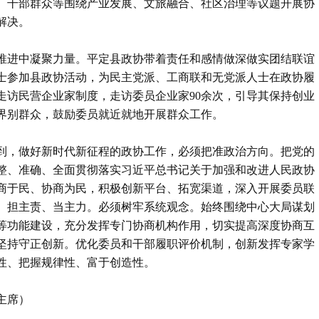
、干部群众等围绕产业发展、文旅融合、社区治理等议题开展协
解决。
推进中凝聚力量。平定县政协带着责任和感情做深做实团结联谊
士参加县政协活动，为民主党派、工商联和无党派人士在政协履
走访民营企业家制度，走访委员企业家90余次，引导其保持创业
界别群众，鼓励委员就近就地开展群众工作。
到，做好新时代新征程的政协工作，必须把准政治方向。把党的
整、准确、全面贯彻落实习近平总书记关于加强和改进人民政协
商于民、协商为民，积极创新平台、拓宽渠道，深入开展委员联
、担主责、当主力。必须树牢系统观念。始终围绕中心大局谋划
等功能建设，充分发挥专门协商机构作用，切实提高深度协商互
坚持守正创新。优化委员和干部履职评价机制，创新发挥专家学
性、把握规律性、富于创造性。
主席）