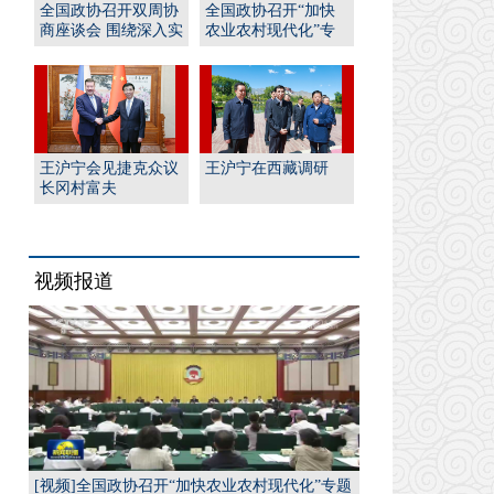
全国政协召开双周协
全国政协召开“加快
商座谈会 围绕深入实
农业农村现代化”专
施“人工智能﹢”行
题协商会 王沪宁出席
动...
并...
王沪宁会见捷克众议
王沪宁在西藏调研
长冈村富夫
视频报道
[视频]全国政协召开“加快农业农村现代化”专题