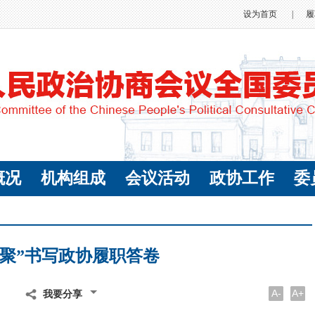
设为首页
|
履
概况
机构组成
会议活动
政协工作
委
凝聚”书写政协履职答卷
A-
A+
我要分享