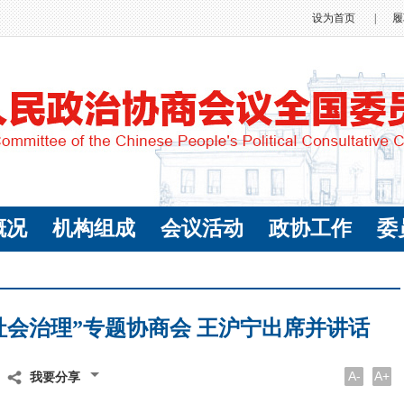
设为首页
|
履
概况
机构组成
会议活动
政协工作
委
社会治理”专题协商会 王沪宁出席并讲话
A-
A+
我要分享