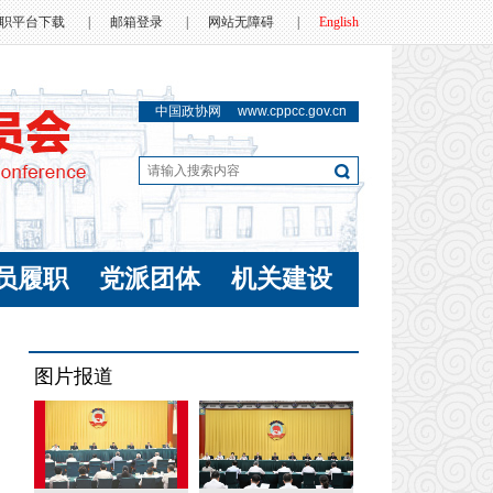
职平台下载
|
邮箱登录
|
网站无障碍
|
English
中国政协网
www.cppcc.gov.cn
员履职
党派团体
机关建设
图片报道