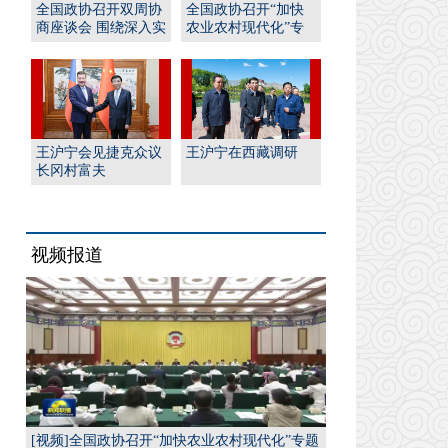
全国政协召开双周协
全国政协召开“加快
商座谈会 围绕深入实
农业农村现代化”专
施“人工智能﹢”行
题协商会 王沪宁出席
动...
并...
王沪宁会见捷克众议
王沪宁在西藏调研
长冈村富夫
视频报道
[视频]全国政协召开“加快农业农村现代化”专题