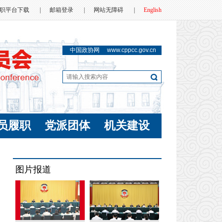
职平台下载
|
邮箱登录
|
网站无障碍
|
English
中国政协网
www.cppcc.gov.cn
员履职
党派团体
机关建设
图片报道