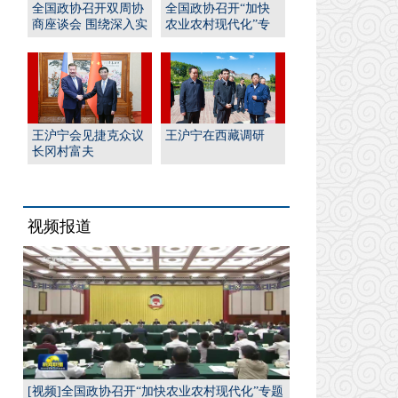
全国政协召开双周协
全国政协召开“加快
商座谈会 围绕深入实
农业农村现代化”专
施“人工智能﹢”行
题协商会 王沪宁出席
动...
并...
王沪宁会见捷克众议
王沪宁在西藏调研
长冈村富夫
视频报道
[视频]全国政协召开“加快农业农村现代化”专题