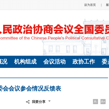
设为首页
|
履
概况
机构组成
会议活动
政协工作
委
委会会议参会情况反馈表
A-
A+
我要分享