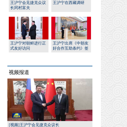
王沪宁会见捷克众议
王沪宁在西藏调研
长冈村富夫
王沪宁对朝鲜进行正
王沪宁出席《中朝友
式友好访问
好合作互助条约》签
订65周年纪念招待会
视频报道
[视频]王沪宁会见捷克众议长