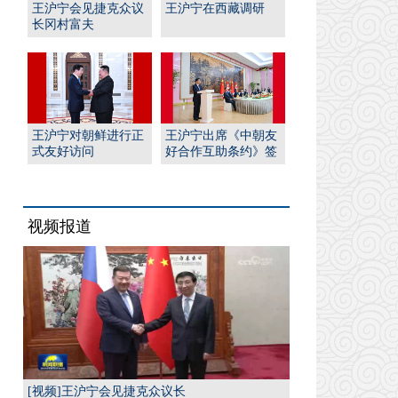
王沪宁会见捷克众议
王沪宁在西藏调研
长冈村富夫
王沪宁对朝鲜进行正
王沪宁出席《中朝友
式友好访问
好合作互助条约》签
订65周年纪念招待会
视频报道
[视频]王沪宁会见捷克众议长