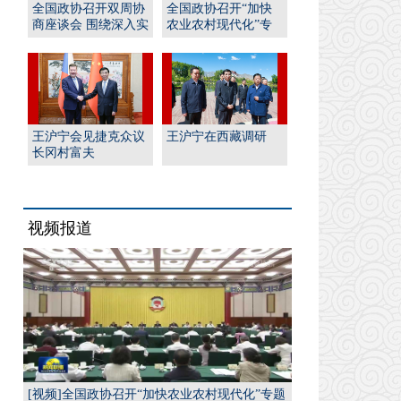
全国政协召开双周协
全国政协召开“加快
商座谈会 围绕深入实
农业农村现代化”专
施“人工智能﹢”行
题协商会 王沪宁出席
动...
并...
王沪宁会见捷克众议
王沪宁在西藏调研
长冈村富夫
视频报道
[视频]全国政协召开“加快农业农村现代化”专题