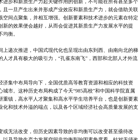
术进步和新质生产力起关键作用的创新，不可能在所有甚至多个
，且一旦产生出来并形成产业效应和新质生产力，就会借助关联
该空间点聚集，并相互增强。创新要素和技术进步的元素在特定
创新的效果便会越好，从而会促进其新质生产力发展水平的提
不均衡。
间上递次推进，中国式现代化也呈现出由东到西、由南向北的梯
的人才具有极大的吸引力，“孔雀东南飞”，西部和北部人才外流
划经济集中布局导向下，全国优质高等教育资源和相应的科技资
城市。这种历史布局构成了今天“985高校”和中国科学院直属
研重镇，高水平人才聚集和高水平学生培养平台，也是创新要素
业化和技术外溢的端点，以及各个区域经济社会高质量发展的支
变或无法改变，但历史因素导致的非均衡可以改变甚至亟待改
，以及导致生产力发展空间非均衡影响因素角度看，针对无须改