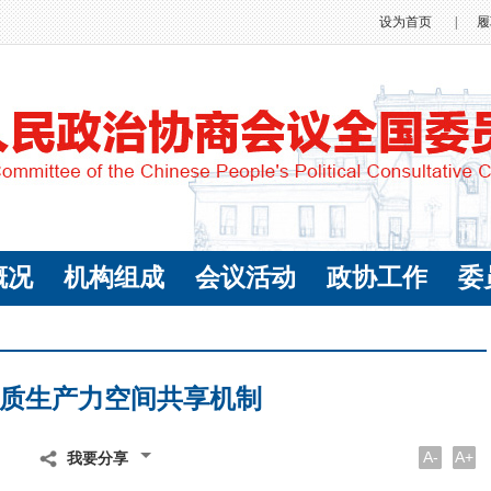
设为首页
|
履
概况
机构组成
会议活动
政协工作
委
质生产力空间共享机制
A-
A+
我要分享