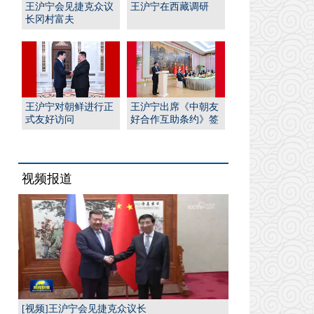
王沪宁会见捷克众议
王沪宁在西藏调研
长冈村富夫
王沪宁对朝鲜进行正
王沪宁出席《中朝友
式友好访问
好合作互助条约》签
订65周年纪念招待会
视频报道
[视频]王沪宁会见捷克众议长