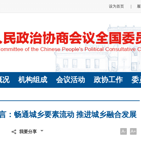
设为首页
|
履
概况
机构组成
会议活动
政协工作
委
言：畅通城乡要素流动 推进城乡融合发展
A-
A+
我要分享