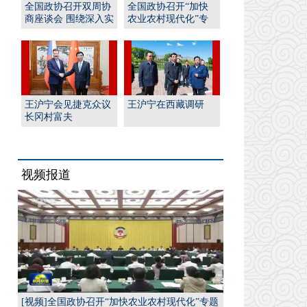
全国政协召开双周协
全国政协召开“加快
商座谈会 围绕深入实
农业农村现代化”专
施“人工智能﹢”行
题协商会 王沪宁出席
动...
并...
王沪宁会见捷克众议
王沪宁在西藏调研
长冈村富夫
视频报道
[视频]全国政协召开“加快农业农村现代化”专题