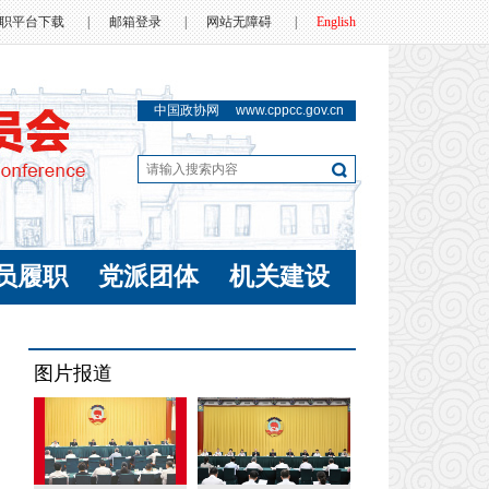
职平台下载
|
邮箱登录
|
网站无障碍
|
English
中国政协网
www.cppcc.gov.cn
员履职
党派团体
机关建设
图片报道