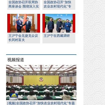
全国政协召开双周协
全国政协召开“加快
商座谈会 围绕深入实
农业农村现代化”专
施“人工智能﹢”行
题协商会 王沪宁出席
动...
并...
王沪宁会见捷克众议
王沪宁在西藏调研
长冈村富夫
视频报道
[视频]全国政协召开“加快农业农村现代化”专题