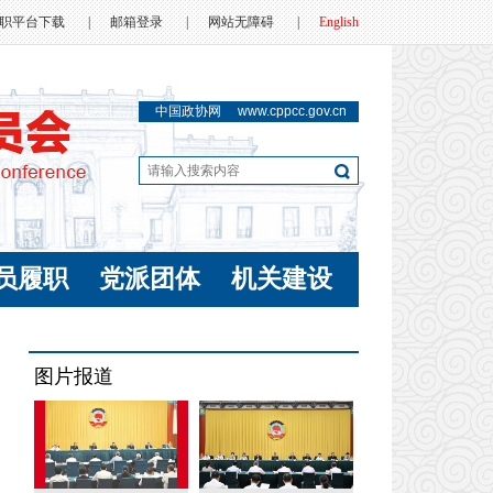
职平台下载
|
邮箱登录
|
网站无障碍
|
English
中国政协网
www.cppcc.gov.cn
员履职
党派团体
机关建设
图片报道