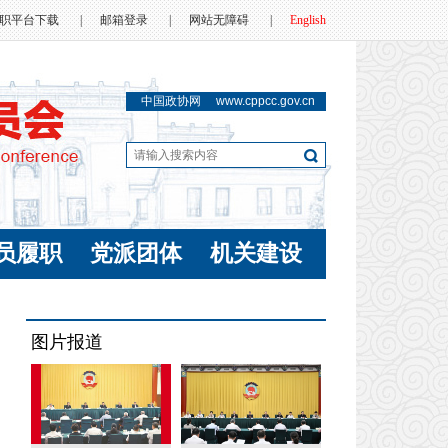
职平台下载
|
邮箱登录
|
网站无障碍
|
English
中国政协网
www.cppcc.gov.cn
员履职
党派团体
机关建设
图片报道