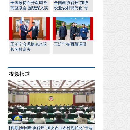
全国政协召开双周协
全国政协召开“加快
商座谈会 围绕深入实
农业农村现代化”专
施“人工智能﹢”行
题协商会 王沪宁出席
动...
并...
王沪宁会见捷克众议
王沪宁在西藏调研
长冈村富夫
视频报道
[视频]全国政协召开“加快农业农村现代化”专题