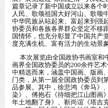
篇章记录了新中国成立以来各个
人民、歌颂祖国大好河山、歌颂
中华民族从站起来、富起来到强
协委员和各族各界群众坚定不移
国情怀，也充分彰显了中国共产
度充满生机、富有活力的生动景
本次展览由全国政协书画室和中
画界全国政协委员的200余件艺
中精选而来，涵盖中国画、版画
门类，从第一届全国政协委员到
品参展。其中，徐悲鸿《奔马》
染》、傅抱石《待细把江山图画
年土地翻了身》、靳尚谊《塔吉