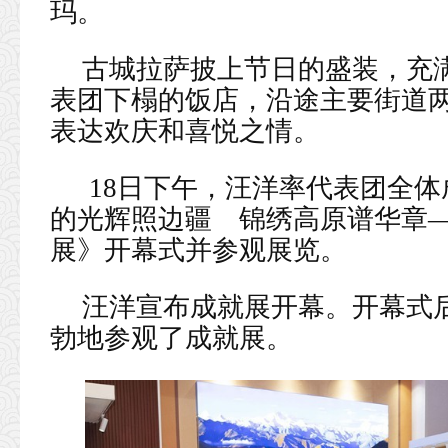
玛。
古城拉萨披上节日的盛装，充
表团下榻的饭店，沿途主要街道
表达欢庆和喜悦之情。
18日下午，汪洋率代表团全
的光辉照边疆 锦绣高原谱华章—
展》开幕式并参观展览。
汪洋宣布成就展开幕。开幕式
勃地参观了成就展。