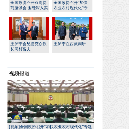
全国政协召开双周协
全国政协召开“加快
商座谈会 围绕深入实
农业农村现代化”专
施“人工智能﹢”行
题协商会 王沪宁出席
动...
并...
王沪宁会见捷克众议
王沪宁在西藏调研
长冈村富夫
视频报道
[视频]全国政协召开“加快农业农村现代化”专题